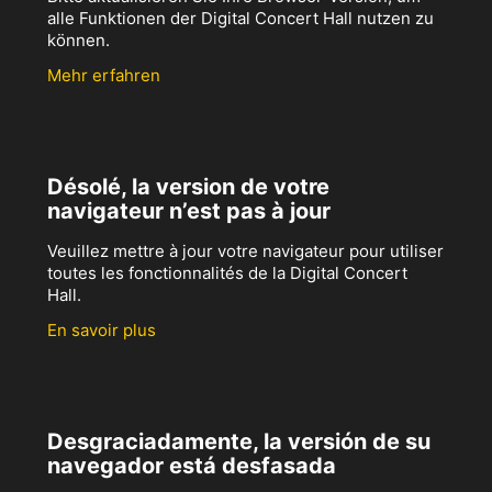
alle Funktionen der Digital Concert Hall nutzen zu
können.
Mehr erfahren
Désolé, la version de votre
navigateur n’est pas à jour
Veuillez mettre à jour votre navigateur pour utiliser
toutes les fonctionnalités de la Digital Concert
Hall.
En savoir plus
Desgraciadamente, la versión de su
navegador está desfasada