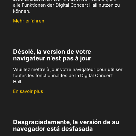
alle Funktionen der Digital Concert Hall nutzen zu
können.
Mehr erfahren
Désolé, la version de votre
navigateur n’est pas à jour
Veuillez mettre à jour votre navigateur pour utiliser
toutes les fonctionnalités de la Digital Concert
Hall.
En savoir plus
Desgraciadamente, la versión de su
navegador está desfasada