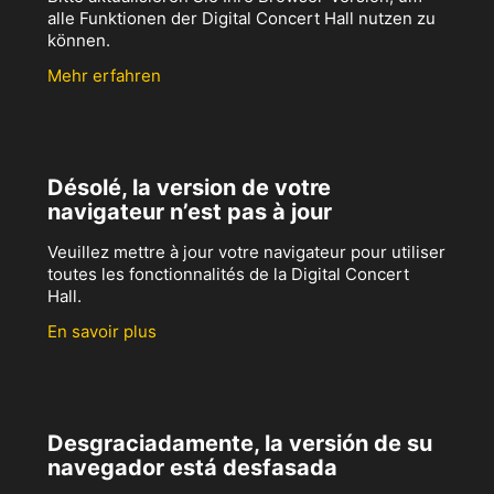
alle Funktionen der Digital Concert Hall nutzen zu
können.
Mehr erfahren
Désolé, la version de votre
navigateur n’est pas à jour
Veuillez mettre à jour votre navigateur pour utiliser
toutes les fonctionnalités de la Digital Concert
Hall.
En savoir plus
Desgraciadamente, la versión de su
navegador está desfasada