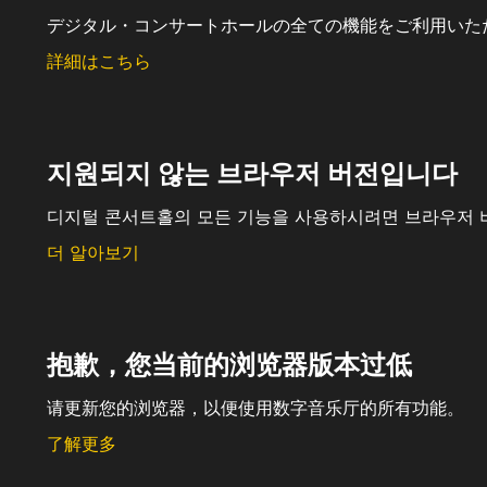
デジタル・コンサートホールの全ての機能をご利用いた
詳細はこちら
지원되지 않는 브라우저 버전입니다
디지털 콘서트홀의 모든 기능을 사용하시려면 브라우저 
더 알아보기
抱歉，您当前的浏览器版本过低
请更新您的浏览器，以便使用数字音乐厅的所有功能。
了解更多