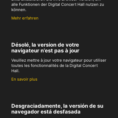
alle Funktionen der Digital Concert Hall nutzen zu
können.
Mehr erfahren
Désolé, la version de votre
navigateur n’est pas à jour
Veuillez mettre à jour votre navigateur pour utiliser
toutes les fonctionnalités de la Digital Concert
Hall.
En savoir plus
Desgraciadamente, la versión de su
navegador está desfasada