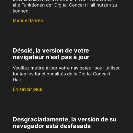
alle Funktionen der Digital Concert Hall nutzen zu
können.
Mehr erfahren
Désolé, la version de votre
navigateur n’est pas à jour
Veuillez mettre à jour votre navigateur pour utiliser
toutes les fonctionnalités de la Digital Concert
Hall.
En savoir plus
Desgraciadamente, la versión de su
navegador está desfasada