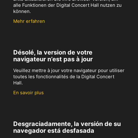
alle Funktionen der Digital Concert Hall nutzen zu
können.
Mehr erfahren
Désolé, la version de votre
navigateur n’est pas à jour
Veuillez mettre à jour votre navigateur pour utiliser
toutes les fonctionnalités de la Digital Concert
Hall.
En savoir plus
Desgraciadamente, la versión de su
navegador está desfasada