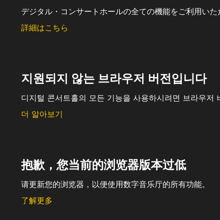
デジタル・コンサートホールの全ての機能をご利用いた
詳細はこちら
지원되지 않는 브라우저 버전입니다
디지털 콘서트홀의 모든 기능을 사용하시려면 브라우저 
더 알아보기
抱歉，您当前的浏览器版本过低
请更新您的浏览器，以便使用数字音乐厅的所有功能。
了解更多