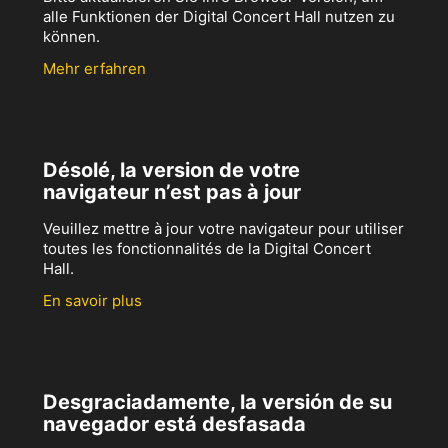
alle Funktionen der Digital Concert Hall nutzen zu
können.
Mehr erfahren
Désolé, la version de votre
navigateur n’est pas à jour
Veuillez mettre à jour votre navigateur pour utiliser
toutes les fonctionnalités de la Digital Concert
Hall.
En savoir plus
Desgraciadamente, la versión de su
navegador está desfasada