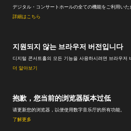
デジタル・コンサートホールの全ての機能をご利用いた
詳細はこちら
지원되지 않는 브라우저 버전입니다
디지털 콘서트홀의 모든 기능을 사용하시려면 브라우저 
더 알아보기
抱歉，您当前的浏览器版本过低
请更新您的浏览器，以便使用数字音乐厅的所有功能。
了解更多