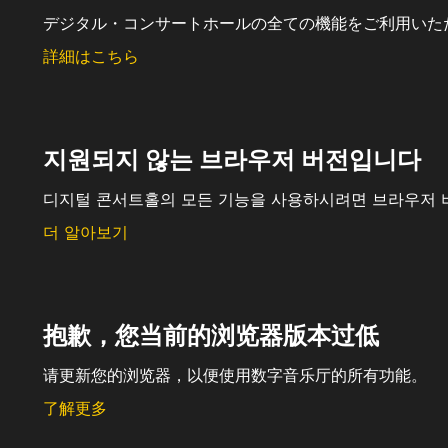
デジタル・コンサートホールの全ての機能をご利用いた
詳細はこちら
지원되지 않는 브라우저 버전입니다
디지털 콘서트홀의 모든 기능을 사용하시려면 브라우저 
더 알아보기
抱歉，您当前的浏览器版本过低
请更新您的浏览器，以便使用数字音乐厅的所有功能。
了解更多