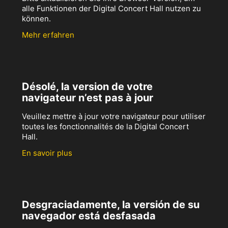
alle Funktionen der Digital Concert Hall nutzen zu
können.
Mehr erfahren
Désolé, la version de votre
navigateur n’est pas à jour
Veuillez mettre à jour votre navigateur pour utiliser
toutes les fonctionnalités de la Digital Concert
Hall.
En savoir plus
Desgraciadamente, la versión de su
navegador está desfasada