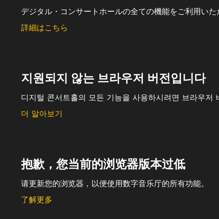
デジタル・コンサートホールの全ての機能をご利用いた
詳細はこちら
지원되지 않는 브라우저 버전입니다
디지털 콘서트홀의 모든 기능을 사용하시려면 브라우저 
더 알아보기
抱歉，您当前的浏览器版本过低
请更新您的浏览器，以便使用数字音乐厅的所有功能。
了解更多