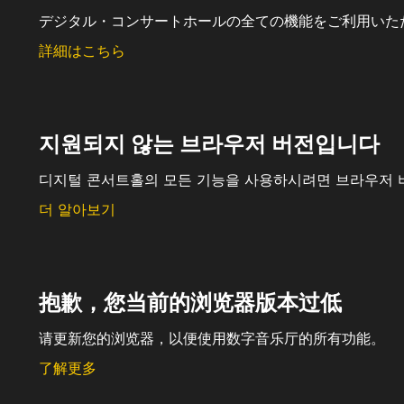
デジタル・コンサートホールの全ての機能をご利用いた
詳細はこちら
지원되지 않는 브라우저 버전입니다
디지털 콘서트홀의 모든 기능을 사용하시려면 브라우저 
더 알아보기
抱歉，您当前的浏览器版本过低
请更新您的浏览器，以便使用数字音乐厅的所有功能。
了解更多