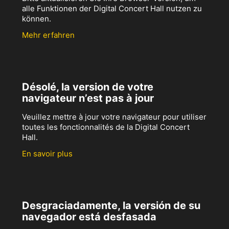
alle Funktionen der Digital Concert Hall nutzen zu
können.
Mehr erfahren
Désolé, la version de votre
navigateur n’est pas à jour
Veuillez mettre à jour votre navigateur pour utiliser
toutes les fonctionnalités de la Digital Concert
Hall.
En savoir plus
Desgraciadamente, la versión de su
navegador está desfasada