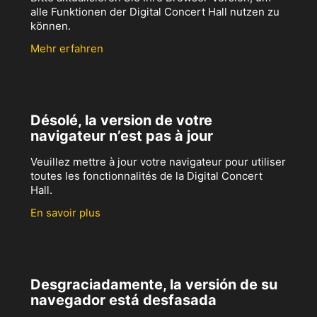
alle Funktionen der Digital Concert Hall nutzen zu
können.
Mehr erfahren
Désolé, la version de votre
navigateur n’est pas à jour
Veuillez mettre à jour votre navigateur pour utiliser
toutes les fonctionnalités de la Digital Concert
Hall.
En savoir plus
Desgraciadamente, la versión de su
navegador está desfasada