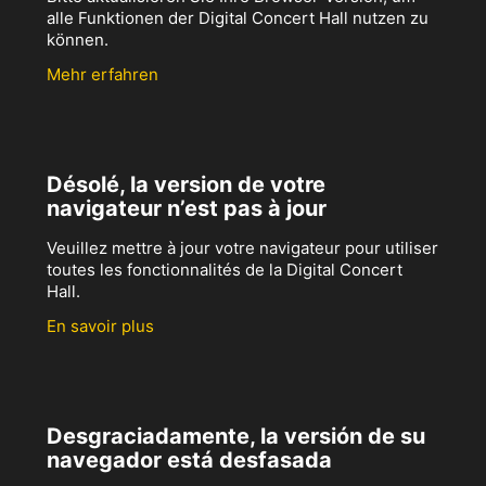
alle Funktionen der Digital Concert Hall nutzen zu
können.
Mehr erfahren
Désolé, la version de votre
navigateur n’est pas à jour
Veuillez mettre à jour votre navigateur pour utiliser
toutes les fonctionnalités de la Digital Concert
Hall.
En savoir plus
Desgraciadamente, la versión de su
navegador está desfasada