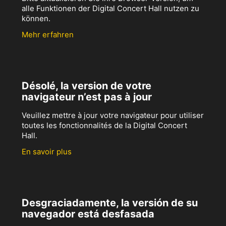
alle Funktionen der Digital Concert Hall nutzen zu
können.
Mehr erfahren
Désolé, la version de votre
navigateur n’est pas à jour
Veuillez mettre à jour votre navigateur pour utiliser
toutes les fonctionnalités de la Digital Concert
Hall.
En savoir plus
Desgraciadamente, la versión de su
navegador está desfasada