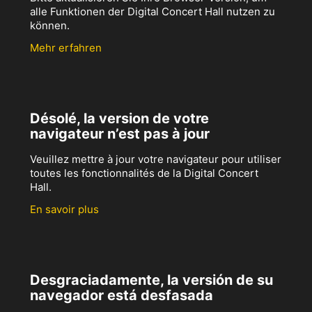
alle Funktionen der Digital Concert Hall nutzen zu
können.
Mehr erfahren
Désolé, la version de votre
navigateur n’est pas à jour
Veuillez mettre à jour votre navigateur pour utiliser
toutes les fonctionnalités de la Digital Concert
Hall.
En savoir plus
Desgraciadamente, la versión de su
navegador está desfasada