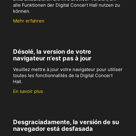
alle Funktionen der Digital Concert Hall nutzen zu
können.
Mehr erfahren
Désolé, la version de votre
navigateur n’est pas à jour
Veuillez mettre à jour votre navigateur pour utiliser
toutes les fonctionnalités de la Digital Concert
Hall.
En savoir plus
Desgraciadamente, la versión de su
navegador está desfasada