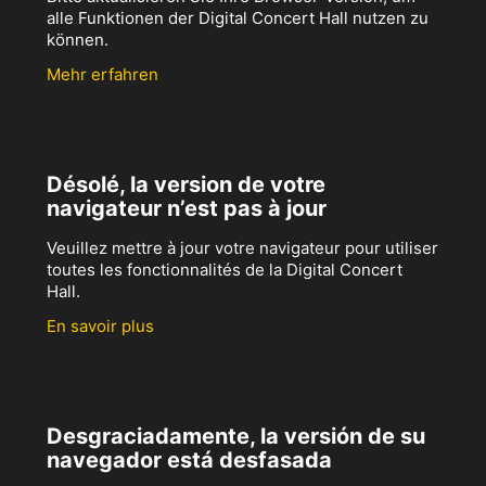
alle Funktionen der Digital Concert Hall nutzen zu
können.
Mehr erfahren
Désolé, la version de votre
navigateur n’est pas à jour
Veuillez mettre à jour votre navigateur pour utiliser
toutes les fonctionnalités de la Digital Concert
Hall.
En savoir plus
Desgraciadamente, la versión de su
navegador está desfasada