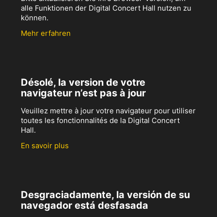
alle Funktionen der Digital Concert Hall nutzen zu
können.
Mehr erfahren
Désolé, la version de votre
navigateur n’est pas à jour
Veuillez mettre à jour votre navigateur pour utiliser
toutes les fonctionnalités de la Digital Concert
Hall.
En savoir plus
Desgraciadamente, la versión de su
navegador está desfasada