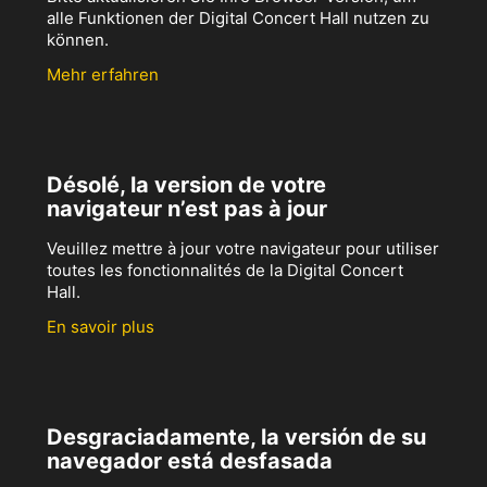
alle Funktionen der Digital Concert Hall nutzen zu
können.
Mehr erfahren
Désolé, la version de votre
navigateur n’est pas à jour
Veuillez mettre à jour votre navigateur pour utiliser
toutes les fonctionnalités de la Digital Concert
Hall.
En savoir plus
Desgraciadamente, la versión de su
navegador está desfasada