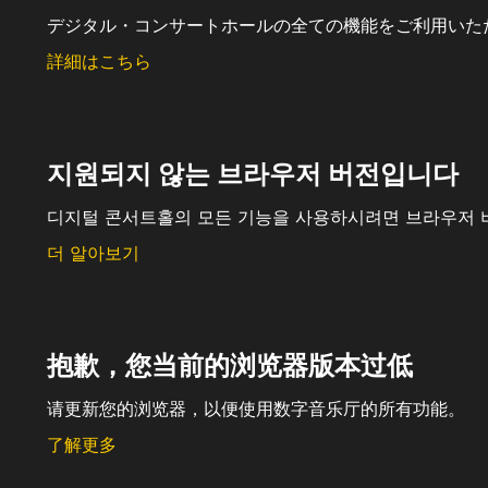
デジタル・コンサートホールの全ての機能をご利用いた
詳細はこちら
지원되지 않는 브라우저 버전입니다
디지털 콘서트홀의 모든 기능을 사용하시려면 브라우저 
더 알아보기
抱歉，您当前的浏览器版本过低
请更新您的浏览器，以便使用数字音乐厅的所有功能。
了解更多