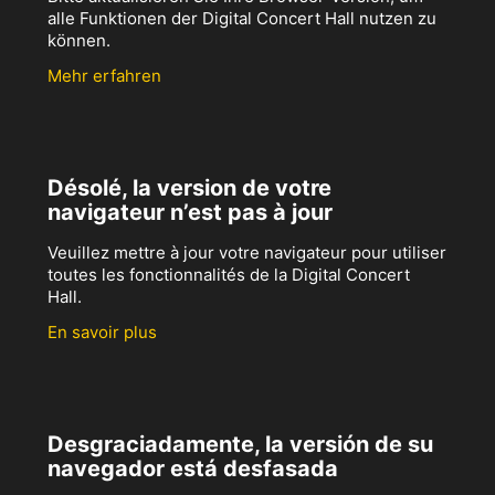
alle Funktionen der Digital Concert Hall nutzen zu
können.
Mehr erfahren
Désolé, la version de votre
navigateur n’est pas à jour
Veuillez mettre à jour votre navigateur pour utiliser
toutes les fonctionnalités de la Digital Concert
Hall.
En savoir plus
Desgraciadamente, la versión de su
navegador está desfasada