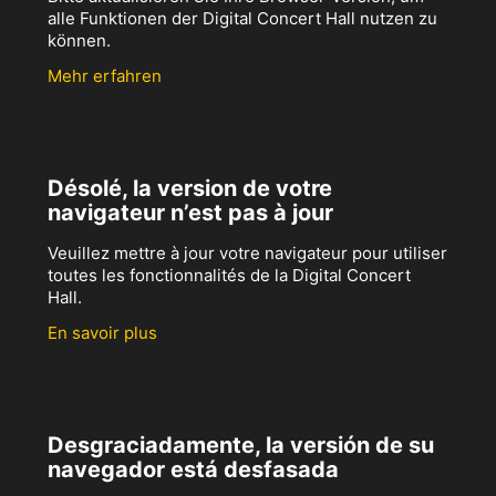
alle Funktionen der Digital Concert Hall nutzen zu
können.
Mehr erfahren
Désolé, la version de votre
navigateur n’est pas à jour
Veuillez mettre à jour votre navigateur pour utiliser
toutes les fonctionnalités de la Digital Concert
Hall.
En savoir plus
Desgraciadamente, la versión de su
navegador está desfasada