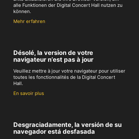
alle Funktionen der Digital Concert Hall nutzen zu
können.
Mehr erfahren
Désolé, la version de votre
navigateur n’est pas à jour
Veuillez mettre à jour votre navigateur pour utiliser
toutes les fonctionnalités de la Digital Concert
Hall.
En savoir plus
Desgraciadamente, la versión de su
navegador está desfasada