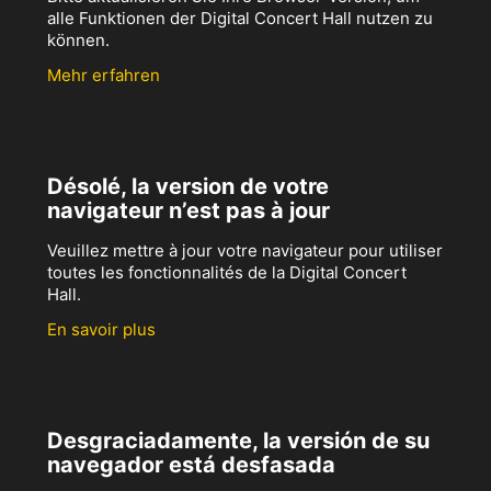
alle Funktionen der Digital Concert Hall nutzen zu
können.
Mehr erfahren
Désolé, la version de votre
navigateur n’est pas à jour
Veuillez mettre à jour votre navigateur pour utiliser
toutes les fonctionnalités de la Digital Concert
Hall.
En savoir plus
Desgraciadamente, la versión de su
navegador está desfasada