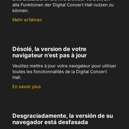
alle Funktionen der Digital Concert Hall nutzen zu
können.
Mehr erfahren
Désolé, la version de votre
navigateur n’est pas à jour
Veuillez mettre à jour votre navigateur pour utiliser
toutes les fonctionnalités de la Digital Concert
Hall.
En savoir plus
Desgraciadamente, la versión de su
navegador está desfasada