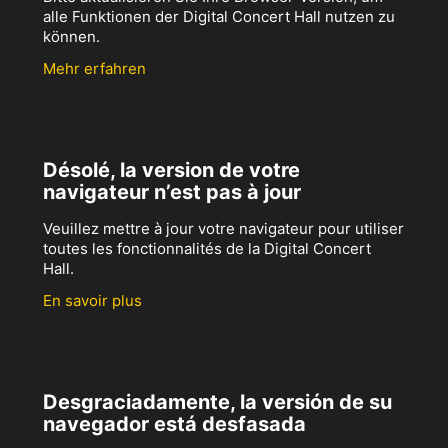
alle Funktionen der Digital Concert Hall nutzen zu
können.
Mehr erfahren
Désolé, la version de votre
navigateur n’est pas à jour
Veuillez mettre à jour votre navigateur pour utiliser
toutes les fonctionnalités de la Digital Concert
Hall.
En savoir plus
Desgraciadamente, la versión de su
navegador está desfasada