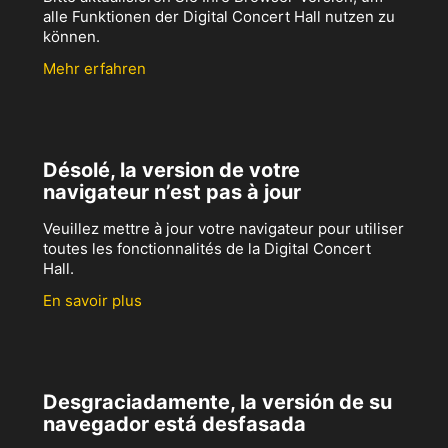
alle Funktionen der Digital Concert Hall nutzen zu
können.
Mehr erfahren
Désolé, la version de votre
navigateur n’est pas à jour
Veuillez mettre à jour votre navigateur pour utiliser
toutes les fonctionnalités de la Digital Concert
Hall.
En savoir plus
Desgraciadamente, la versión de su
navegador está desfasada