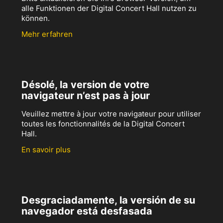
alle Funktionen der Digital Concert Hall nutzen zu
können.
Mehr erfahren
Désolé, la version de votre
navigateur n’est pas à jour
Veuillez mettre à jour votre navigateur pour utiliser
toutes les fonctionnalités de la Digital Concert
Hall.
En savoir plus
Desgraciadamente, la versión de su
navegador está desfasada