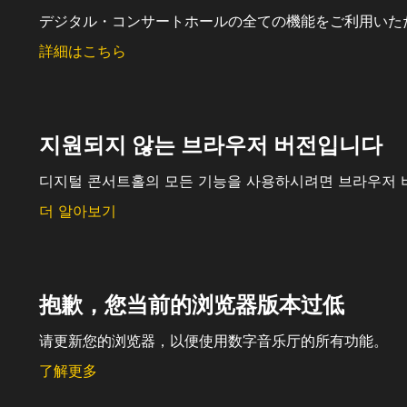
デジタル・コンサートホールの全ての機能をご利用いた
詳細はこちら
지원되지 않는 브라우저 버전입니다
디지털 콘서트홀의 모든 기능을 사용하시려면 브라우저 
더 알아보기
抱歉，您当前的浏览器版本过低
请更新您的浏览器，以便使用数字音乐厅的所有功能。
了解更多