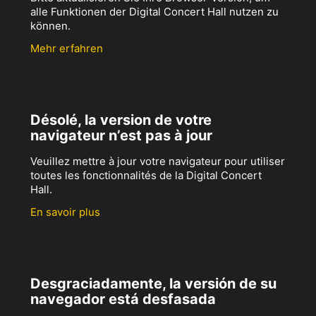
alle Funktionen der Digital Concert Hall nutzen zu
können.
Mehr erfahren
Désolé, la version de votre
navigateur n’est pas à jour
Veuillez mettre à jour votre navigateur pour utiliser
toutes les fonctionnalités de la Digital Concert
Hall.
En savoir plus
Desgraciadamente, la versión de su
navegador está desfasada