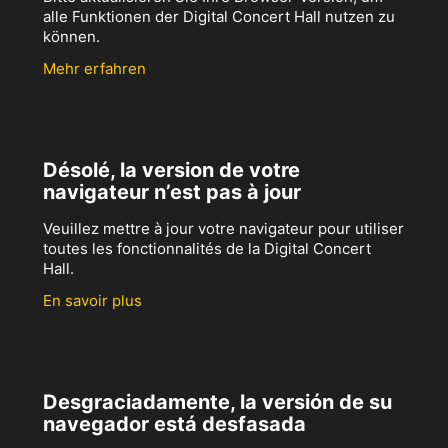
alle Funktionen der Digital Concert Hall nutzen zu
können.
Mehr erfahren
Désolé, la version de votre
navigateur n’est pas à jour
Veuillez mettre à jour votre navigateur pour utiliser
toutes les fonctionnalités de la Digital Concert
Hall.
En savoir plus
Desgraciadamente, la versión de su
navegador está desfasada