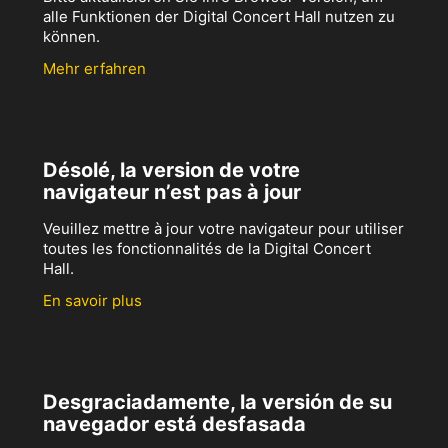
alle Funktionen der Digital Concert Hall nutzen zu
können.
Mehr erfahren
Désolé, la version de votre
navigateur n’est pas à jour
Veuillez mettre à jour votre navigateur pour utiliser
toutes les fonctionnalités de la Digital Concert
Hall.
En savoir plus
Desgraciadamente, la versión de su
navegador está desfasada