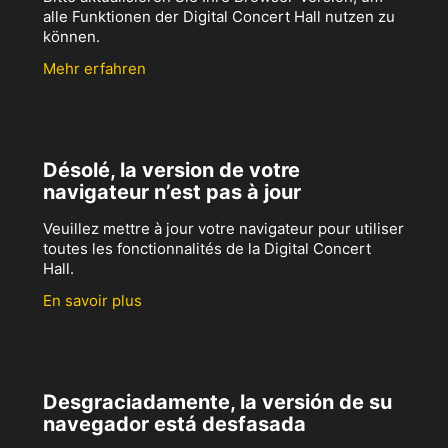
alle Funktionen der Digital Concert Hall nutzen zu
können.
Mehr erfahren
Désolé, la version de votre
navigateur n’est pas à jour
Veuillez mettre à jour votre navigateur pour utiliser
toutes les fonctionnalités de la Digital Concert
Hall.
En savoir plus
Desgraciadamente, la versión de su
navegador está desfasada