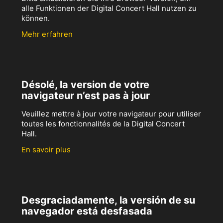
alle Funktionen der Digital Concert Hall nutzen zu
können.
Mehr erfahren
Désolé, la version de votre
navigateur n’est pas à jour
Veuillez mettre à jour votre navigateur pour utiliser
toutes les fonctionnalités de la Digital Concert
Hall.
En savoir plus
Desgraciadamente, la versión de su
navegador está desfasada