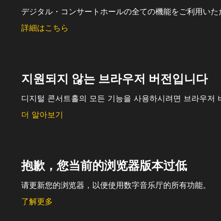
デジタル・コンサートホールの全ての機能をご利用いた
詳細はこちら
지원되지 않는 브라우저 버전입니다
디지털 콘서트홀의 모든 기능을 사용하시려면 브라우저 
더 알아보기
抱歉，您当前的浏览器版本过低
请更新您的浏览器，以便使用数字音乐厅的所有功能。
了解更多