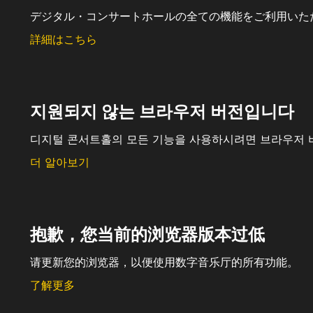
デジタル・コンサートホールの全ての機能をご利用いた
詳細はこちら
지원되지 않는 브라우저 버전입니다
디지털 콘서트홀의 모든 기능을 사용하시려면 브라우저 
더 알아보기
抱歉，您当前的浏览器版本过低
请更新您的浏览器，以便使用数字音乐厅的所有功能。
了解更多