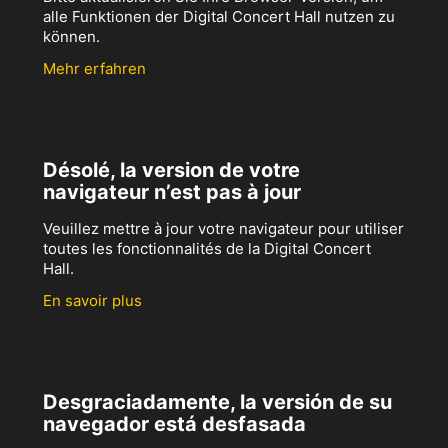
alle Funktionen der Digital Concert Hall nutzen zu
können.
Mehr erfahren
Désolé, la version de votre
navigateur n’est pas à jour
Veuillez mettre à jour votre navigateur pour utiliser
toutes les fonctionnalités de la Digital Concert
Hall.
En savoir plus
Desgraciadamente, la versión de su
navegador está desfasada