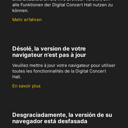
alle Funktionen der Digital Concert Hall nutzen zu
können.
Mehr erfahren
Désolé, la version de votre
navigateur n’est pas à jour
Veuillez mettre à jour votre navigateur pour utiliser
toutes les fonctionnalités de la Digital Concert
Hall.
En savoir plus
Desgraciadamente, la versión de su
navegador está desfasada