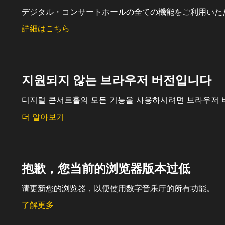
デジタル・コンサートホールの全ての機能をご利用いた
詳細はこちら
지원되지 않는 브라우저 버전입니다
디지털 콘서트홀의 모든 기능을 사용하시려면 브라우저 
더 알아보기
抱歉，您当前的浏览器版本过低
请更新您的浏览器，以便使用数字音乐厅的所有功能。
了解更多