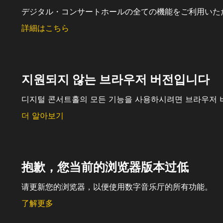
デジタル・コンサートホールの全ての機能をご利用いた
詳細はこちら
지원되지 않는 브라우저 버전입니다
디지털 콘서트홀의 모든 기능을 사용하시려면 브라우저 
더 알아보기
抱歉，您当前的浏览器版本过低
请更新您的浏览器，以便使用数字音乐厅的所有功能。
了解更多