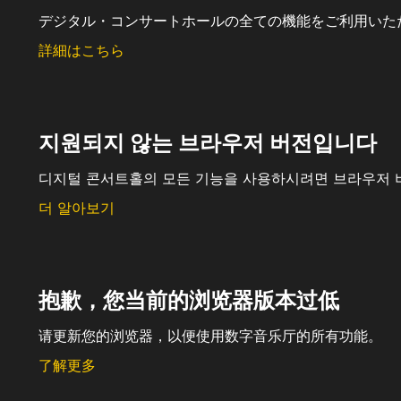
デジタル・コンサートホールの全ての機能をご利用いた
詳細はこちら
지원되지 않는 브라우저 버전입니다
디지털 콘서트홀의 모든 기능을 사용하시려면 브라우저 
더 알아보기
抱歉，您当前的浏览器版本过低
请更新您的浏览器，以便使用数字音乐厅的所有功能。
了解更多