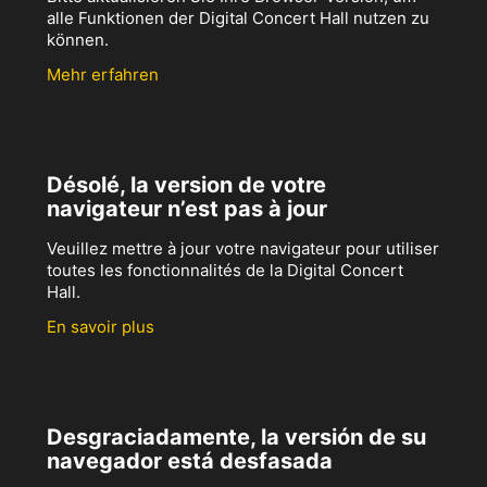
alle Funktionen der Digital Concert Hall nutzen zu
können.
Mehr erfahren
Désolé, la version de votre
navigateur n’est pas à jour
Veuillez mettre à jour votre navigateur pour utiliser
toutes les fonctionnalités de la Digital Concert
Hall.
En savoir plus
Desgraciadamente, la versión de su
navegador está desfasada