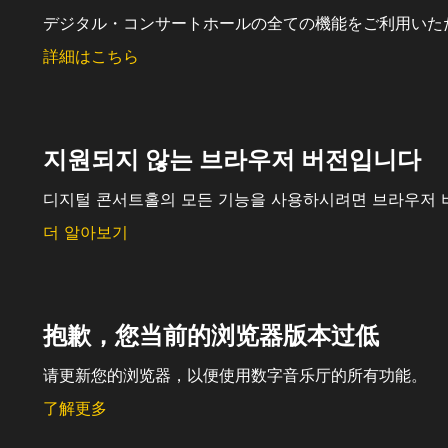
デジタル・コンサートホールの全ての機能をご利用いた
詳細はこちら
지원되지 않는 브라우저 버전입니다
디지털 콘서트홀의 모든 기능을 사용하시려면 브라우저 
더 알아보기
抱歉，您当前的浏览器版本过低
请更新您的浏览器，以便使用数字音乐厅的所有功能。
了解更多