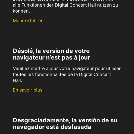
alle Funktionen der Digital Concert Hall nutzen zu
können.
Mehr erfahren
Désolé, la version de votre
navigateur n’est pas à jour
Veuillez mettre à jour votre navigateur pour utiliser
toutes les fonctionnalités de la Digital Concert
Hall.
En savoir plus
Desgraciadamente, la versión de su
navegador está desfasada