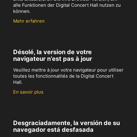
alle Funktionen der Digital Concert Hall nutzen zu
können.
Mehr erfahren
Désolé, la version de votre
navigateur n’est pas à jour
Veuillez mettre à jour votre navigateur pour utiliser
toutes les fonctionnalités de la Digital Concert
Hall.
En savoir plus
Desgraciadamente, la versión de su
navegador está desfasada