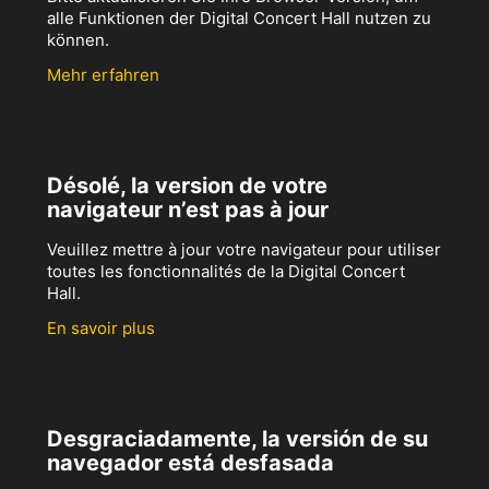
alle Funktionen der Digital Concert Hall nutzen zu
können.
Mehr erfahren
Désolé, la version de votre
navigateur n’est pas à jour
Veuillez mettre à jour votre navigateur pour utiliser
toutes les fonctionnalités de la Digital Concert
Hall.
En savoir plus
Desgraciadamente, la versión de su
navegador está desfasada